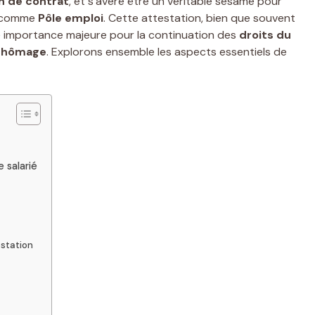
in de contrat
, et s’avère être un véritable sésame pour
s comme
Pôle emploi
. Cette attestation, bien que souvent
e importance majeure pour la continuation des
droits du
chômage
. Explorons ensemble les aspects essentiels de
 salarié
estation